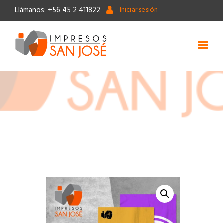
Llámanos: +56 45 2 411822
Iniciar sesión
Inicio
Packaging
Material de Marketing
Impresión Gran Formato
Timbres
Blog