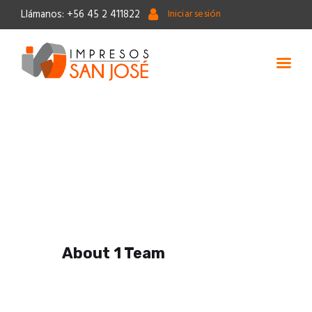
Llámanos: +56 45 2 411822
Iniciar sesión
Inicio
Packaging
Material de Marketing
Impresión Gran Formato
Timbres
Blog
About 1 Team