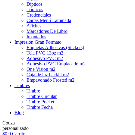
Dipticos
Trípticos
Credenciales
Cartas Menú Laminada
Afiches
Marcadores De Libro
Imantados
Impresión Gran Formato
Etiquetas Adhesivas (Stickers)
Tela PVC 13oz m2
Adhesivo PVC m2
Adhesivo PVC Emplacado m2
One Vision m2
Caja de luz backlit m2
Empavonado Frosted m2
Timbres
Timbre
Timbre Circular
Timbre Pocket
Timbre Fecha
Blog
Cotiza
personalizado
$
0
0
Carrito