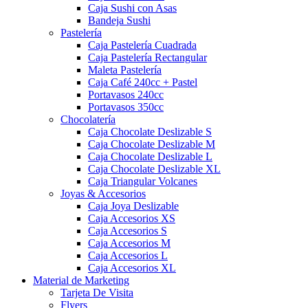
Caja Sushi con Asas
Bandeja Sushi
Pastelería
Caja Pastelería Cuadrada
Caja Pastelería Rectangular
Maleta Pastelería
Caja Café 240cc + Pastel
Portavasos 240cc
Portavasos 350cc
Chocolatería
Caja Chocolate Deslizable S
Caja Chocolate Deslizable M
Caja Chocolate Deslizable L
Caja Chocolate Deslizable XL
Caja Triangular Volcanes
Joyas & Accesorios
Caja Joya Deslizable
Caja Accesorios XS
Caja Accesorios S
Caja Accesorios M
Caja Accesorios L
Caja Accesorios XL
Material de Marketing
Tarjeta De Visita
Flyers