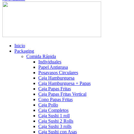
Inicio
Packaging
Comida Rápida
Individuales
Papel Antigrasa
Posavasos Circulares
Caja Hamburguesa
Caja Hamburguesa + Papas
Caja Papas Fritas
Caja Papas Fritas Vertical
Cono Papas Fritas
Caja Pollo
Caja Completos
Caja Sushi 1 roll
Caja Sushi 2 Rolls
Caja Sushi 3 rolls
Caja Sushi con Asas