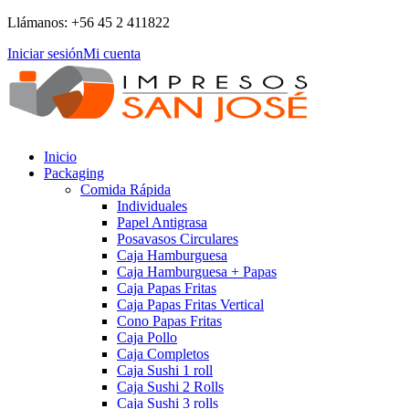
Llámanos: +56 45 2 411822
Iniciar sesión
Mi cuenta
Inicio
Packaging
Comida Rápida
Individuales
Papel Antigrasa
Posavasos Circulares
Caja Hamburguesa
Caja Hamburguesa + Papas
Caja Papas Fritas
Caja Papas Fritas Vertical
Cono Papas Fritas
Caja Pollo
Caja Completos
Caja Sushi 1 roll
Caja Sushi 2 Rolls
Caja Sushi 3 rolls