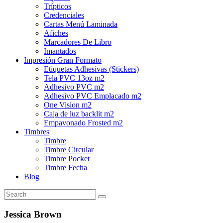
Trípticos
Credenciales
Cartas Menú Laminada
Afiches
Marcadores De Libro
Imantados
Impresión Gran Formato
Etiquetas Adhesivas (Stickers)
Tela PVC 13oz m2
Adhesivo PVC m2
Adhesivo PVC Emplacado m2
One Vision m2
Caja de luz backlit m2
Empavonado Frosted m2
Timbres
Timbre
Timbre Circular
Timbre Pocket
Timbre Fecha
Blog
Jessica Brown